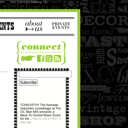
gne
Non Gamstop Casinos UK
TONIGHT!!!!! The Nomadic
Industries soundstage at The
OC Mart MIX presents a
Back-To-School Music Event
for the...
http://t.co/LfzY8YT
1
day ago