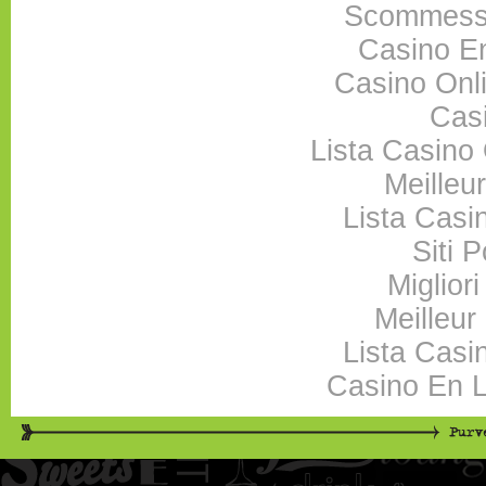
Scommesse
Casino En
Casino Onl
Cas
Lista Casino
Meilleu
Lista Cas
Siti 
Miglior
Meilleu
Lista Cas
Casino En L